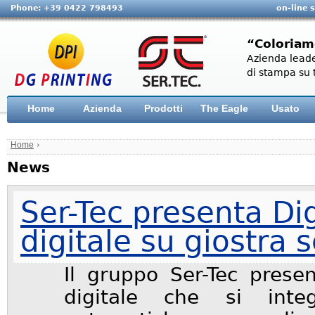
Phone: +39 0422 798493
on-line 
“Coloriam
Azienda leade
di stampa su t
Home
Azienda
Prodotti
The Eagle
Usato
Home
›
News
Ser-Tec presenta Di
digitale su giostra s
Il gruppo Ser-Tec prese
digitale che si inte