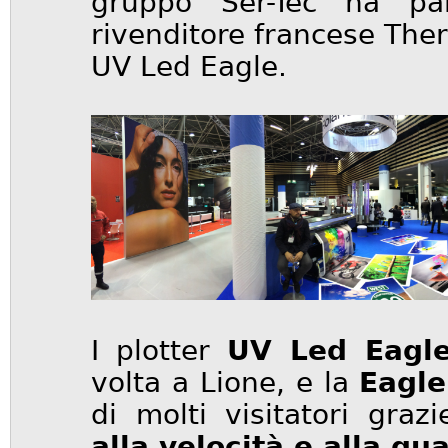
gruppo Ser-Tec ha par
rivenditore francese The
UV Led Eagle.
I plotter
UV Led Eagl
volta a Lione, e la
Eagle
di molti visitatori graz
alla velocità e alla qu