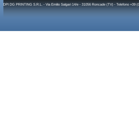
DPI DG PRINTING S.R.L. - Via Emilio Salgari 14/e - 31056 Roncade (TV) - Telefono +39 