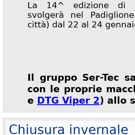
La 14^ edizione di
svolgerà nel
Padiglion
città)
dal
22
al
24 gennai
Il gruppo Ser-Tec s
con le proprie macc
e
DTG Viper 2
) allo
Chiusura invernale