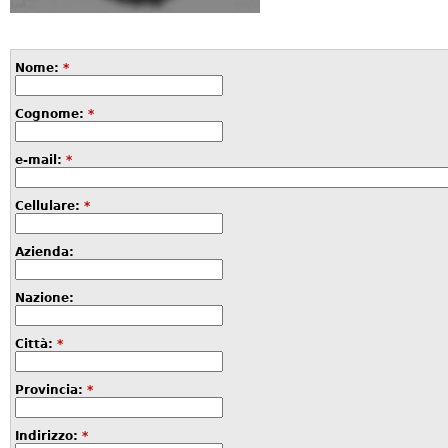
Nome:
*
Cognome:
*
e-mail:
*
Cellulare:
*
Azienda:
Nazione:
Città:
*
Provincia:
*
Indirizzo:
*