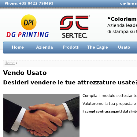
Phone: +39 0422 798493
on-line 
“Coloriam
Azienda leade
di stampa su t
Home
Azienda
Prodotti
The Eagle
Usato
Home
›
Vendo Usato
Desideri vendere le tue attrezzature usate
Compila il modulo sottostante
Valuteremo la tua proposta e 
I campi contrasseganti dal simb