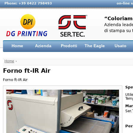
Phone: +39 0422 798493
on-line 
“Coloriam
Azienda leade
di stampa su t
Home
Azienda
Prodotti
The Eagle
Usato
Home
›
Forno ft-IR Air
Forno ft-IR Air
Spe
Uti
Tem
Mar
Ser.
Per