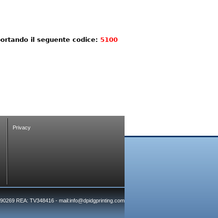
portando il seguente codice:
5100
Privacy
7390269 REA: TV348416 - mail:info@dpidgprinting.com