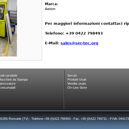
Marca:
Aeoon
Per maggiori informazioni contattaci ri
Telefono: +39 0422 798493
E-Mail:
sales@ser-tec.org
utti i prodotti
Servizi
acchine da Stampa
Prodotti Usati
ttrezzature
Vendita usato
onsumabili
On-Line Store
 31056 Roncade (TV) - Telefono +39 (0)422 798493 - Fax. +39 (0)422 799711 - P.IVA: 0441