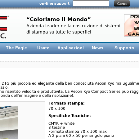
on-line support
“Coloriamo il Mondo”
Azienda leader nella costruzione di sistemi
di stampa su tutte le superfici
The Eagle
Usato
Applicazioni
News
Supporto
TG più piccola ed elegante della ben conosciuta Aeoon Kyo ma ugualment
azio.
 risentito velocità e produttività. La Aeoon Kyo Compact Series può raggi
onda dell’immagine e della risoluzione).
Formato stampa:
70 x 100
Specifiche Tecniche:
CMYK + white
8 testine
Formato stampa 70 x 100 max
A 2 piani 60 x 50 per singolo piano