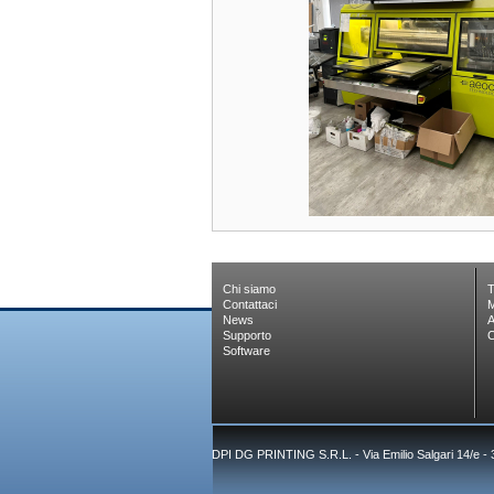
Chi siamo
T
Contattaci
M
News
A
Supporto
C
Software
DPI DG PRINTING S.R.L. - Via Emilio Salgari 14/e -