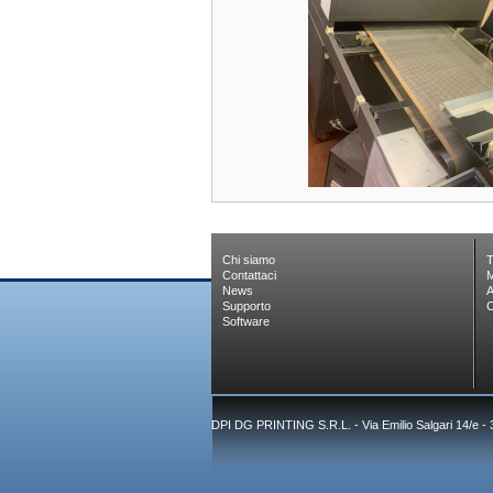
Chi siamo
T
Contattaci
M
News
A
Supporto
C
Software
DPI DG PRINTING S.R.L. - Via Emilio Salgari 14/e -