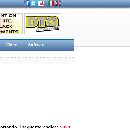
Video
Software
portando il seguente codice:
5058