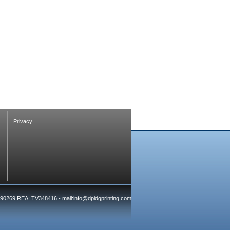
Privacy
7390269 REA: TV348416 - mail:info@dpidgprinting.com