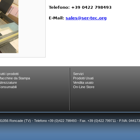
Telefono: +39 0422 798493
E-Mail:
sales@ser-tec.org
utti i prodotti
Servizi
acchine da Stampa
Prodotti Usati
ttrezzature
Vendita usato
onsumabili
On-Line Store
 31056 Roncade (TV) - Telefono +39 (0)422 798493 - Fax. +39 (0)422 799711 - P.IVA: 0441