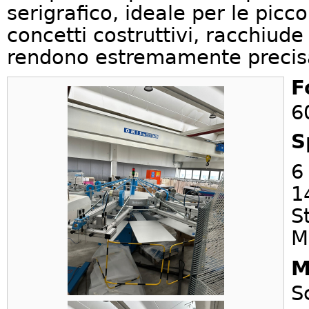
serigrafico, ideale per le picco
concetti costruttivi, racchiude 
rendono estremamente precisa 
F
6
S
6
1
S
M
M
S