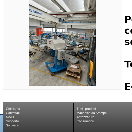
P
c
s
T
E
Chi siamo
Tutti i prodotti
Contattaci
Macchine da Stampa
News
Attrezzature
Supporto
Consumabili
Software