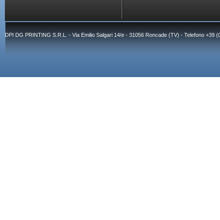
DPI DG PRINTING S.R.L. - Via Emilio Salgari 14/e - 31056 Roncade (TV) - Telefono +39 