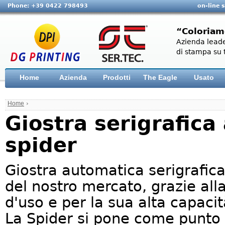
Phone: +39 0422 798493
on-line 
“Coloriam
Azienda leade
di stampa su t
Home
Azienda
Prodotti
The Eagle
Usato
Home
›
Giostra serigrafic
spider
Giostra automatica serigrafica
del nostro mercato, grazie alla
d'uso e per la sua alta capacit
La Spider si pone come punto 