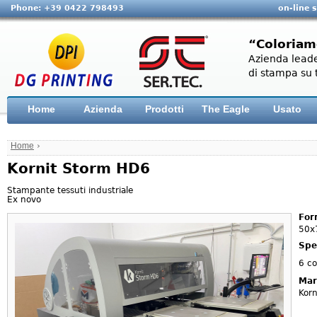
Phone: +39 0422 798493
on-line 
“Coloriam
Azienda leade
di stampa su t
Home
Azienda
Prodotti
The Eagle
Usato
Home
›
Kornit Storm HD6
Stampante tessuti industriale
Ex novo
For
50x
Spe
6 co
Mar
Korn