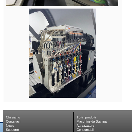
Chi siamo
Tutti i prodotti
Contattaci
Macchine da Stampa
News
Attrezzature
Supporto
Consumabili