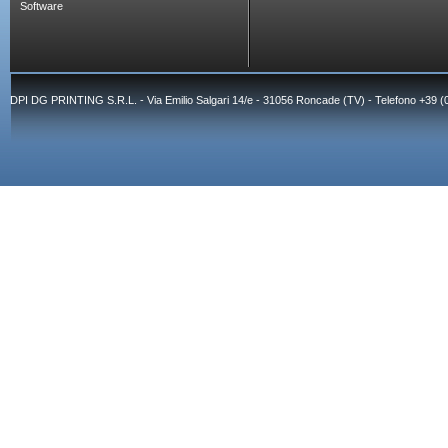
Software
DPI DG PRINTING S.R.L. - Via Emilio Salgari 14/e - 31056 Roncade (TV) - Telefono +39 