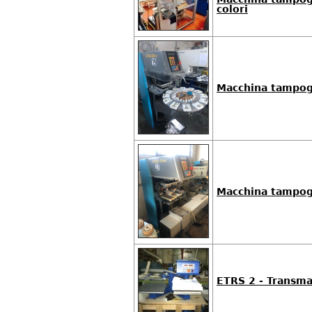
colori
Macchina tampogr
Macchina tampogr
ETRS 2 - Transma