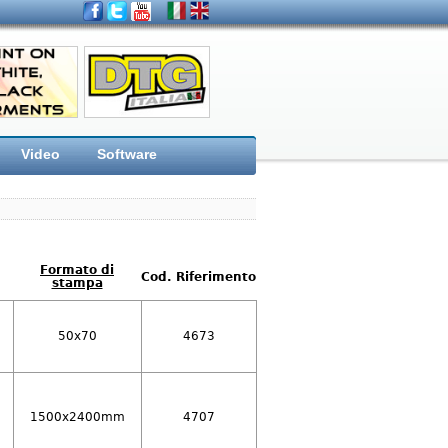
Video
Software
Formato di
Cod. Riferimento
stampa
50x70
4673
1500x2400mm
4707