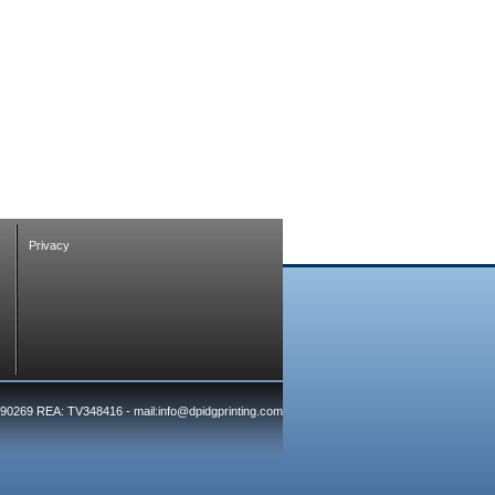
Privacy
7390269 REA: TV348416 - mail:info@dpidgprinting.com