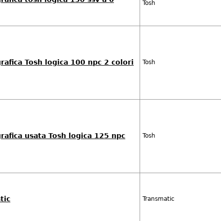
Tosh
afica Tosh logica 100 npc 2 colori
Tosh
afica usata Tosh logica 125 npc
Tosh
tic
Transmatic