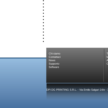
Chi siamo
T
Contattaci
M
News
A
Supporto
C
Software
DPI DG PRINTING S.R.L. - Via Emilio Salgari 14/e -