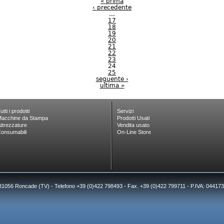
« prima
‹ precedente
…
17
18
19
20
21
22
23
24
25
seguente ›
ultima »
utti i prodotti
Servizi
acchine da Stampa
Prodotti Usati
ttrezzature
Vendita usato
onsumabili
On-Line Store
 31056 Roncade (TV) - Telefono +39 (0)422 798493 - Fax. +39 (0)422 799711 - P.IVA: 0441