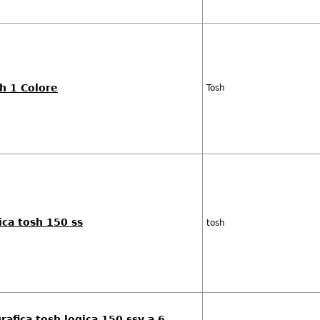
h 1 Colore
Tosh
ica tosh 150 ss
tosh
afica tosh logica 150 ssv a 6