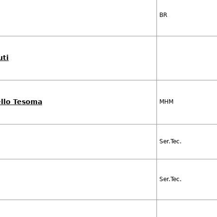
BR
uti
ello Tesoma
MHM
Ser.Tec.
Ser.Tec.