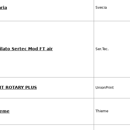
ria
Svecia
lato Sertec Mod FT air
Ser.Tec.
NT ROTARY PLUS
UnionPrint
ieme
Thieme