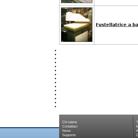
Fustellatrice a 
Chi siamo
T
Contattaci
M
News
A
Supporto
C