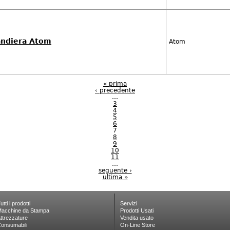
bandiera Atom
Atom
« prima
‹ precedente
…
3
4
5
6
7
8
9
10
11
…
seguente ›
ultima »
utti i prodotti
Servizi
acchine da Stampa
Prodotti Usati
ttrezzature
Vendita usato
onsumabili
On-Line Store