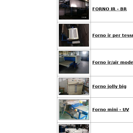
FORNO IR - BR
Forno ir per tess
Forno ir/air mod
Forno jolly big
Forno mini - UV