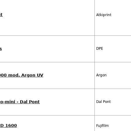
nt
Atkiprint
s
DPE
000 mod. Argon UV
Argon
o-mini - Dal Pont
Dal Pont
LED 1600
Fujifilm