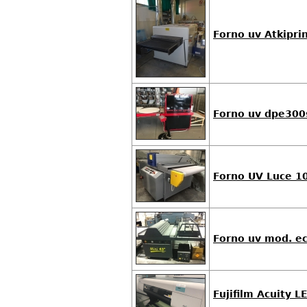
Forno uv Atkipri
Forno uv dpe300
Forno UV Luce 1
Forno uv mod. ec
Fujifilm Acuity 