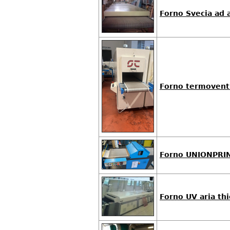
Forno Svecia ad a
Forno termoventi
Forno UNIONPRI
Forno UV aria th