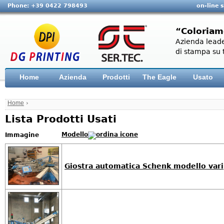
Phone: +39 0422 798493
on-line 
“Coloriam
Azienda leade
di stampa su t
Home
Azienda
Prodotti
The Eagle
Usato
Home
›
Lista Prodotti Usati
Modello
Immagine
Giostra automatica Schenk modello vari