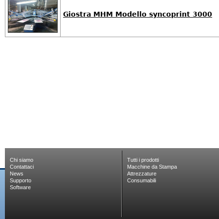
Giostra MHM Modello syncoprint 3000
Chi siamo
Tutti i prodotti
Contattaci
Macchine da Stampa
News
Attrezzature
Supporto
Consumabili
Software