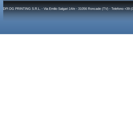
DPI DG PRINTING S.R.L. - Via Emilio Salgari 14/e - 31056 Roncade (TV) - Telefono +39 