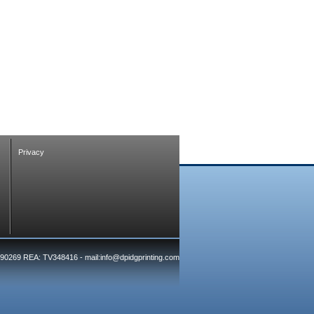
Privacy
7390269 REA: TV348416 - mail:info@dpidgprinting.com