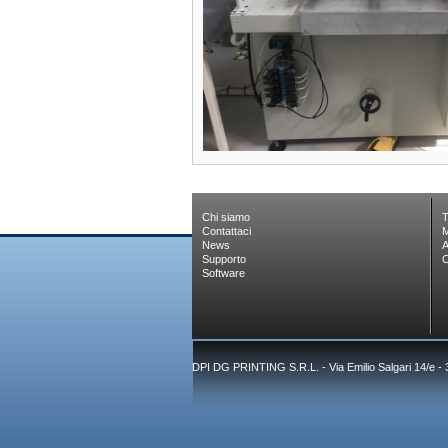
Chi siamo
T
Contattaci
M
News
A
Supporto
C
Software
DPI DG PRINTING S.R.L. - Via Emilio Salgari 14/e -