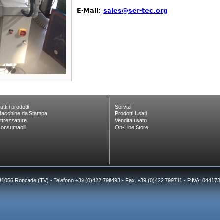
E-Mail:
sales@ser-tec.org
utti i prodotti
Servizi
acchine da Stampa
Prodotti Usati
ttrezzature
Vendita usato
onsumabili
On-Line Store
 31056 Roncade (TV) - Telefono +39 (0)422 798493 - Fax. +39 (0)422 799711 - P.IVA: 0441