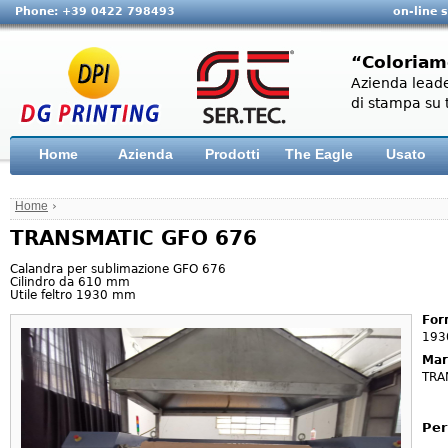
Phone: +39 0422 798493
on-line 
“Coloriam
Azienda leade
di stampa su t
Home
Azienda
Prodotti
The Eagle
Usato
Home
›
TRANSMATIC GFO 676
Calandra per sublimazione GFO 676
Cilindro da 610 mm
Utile feltro 1930 mm
For
193
Mar
TRA
Per