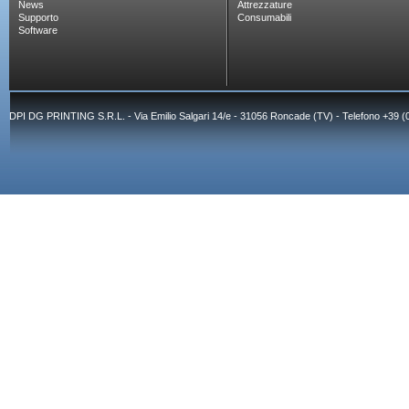
News
Attrezzature
Supporto
Consumabili
Software
DPI DG PRINTING S.R.L. - Via Emilio Salgari 14/e - 31056 Roncade (TV) - Telefono +39 