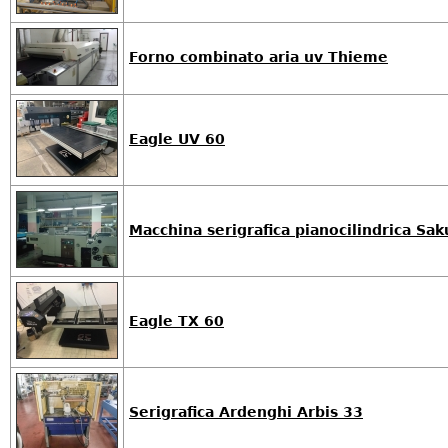
Forno combinato aria uv Thieme
Eagle UV 60
Macchina serigrafica pianocilindrica Sa
Eagle TX 60
Serigrafica Ardenghi Arbis 33