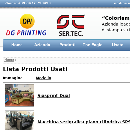
Phone: +39 0422 798493
on-line 
“Coloriam
Azienda leade
di stampa su t
Home
Azienda
Prodotti
The Eagle
Usato
Home
›
Lista Prodotti Usati
Immagine
Modello
Siasprint Dual
Macchina serigrafica piano cilindrica 