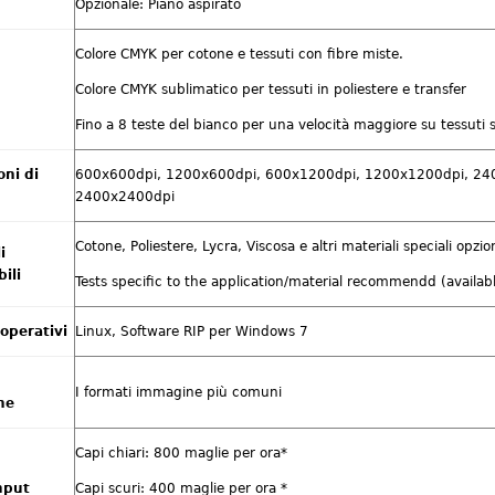
Opzionale: Piano aspirato
Colore CMYK per cotone e tessuti con fibre miste.
Colore CMYK sublimatico per tessuti in poliestere e transfer
Fino a 8 teste del bianco per una velocità maggiore su tessuti 
oni di
600x600dpi, 1200x600dpi, 600x1200dpi, 1200x1200dpi, 24
2400x2400dpi
Cotone, Poliestere, Lycra, Viscosa e altri materiali speciali opzion
i
ili
Tests specific to the application/material recommendd (availab
operativi
Linux, Software RIP per Windows 7
I formati immagine più comuni
ne
Capi chiari: 800 maglie per ora*
hput
Capi scuri: 400 maglie per ora *