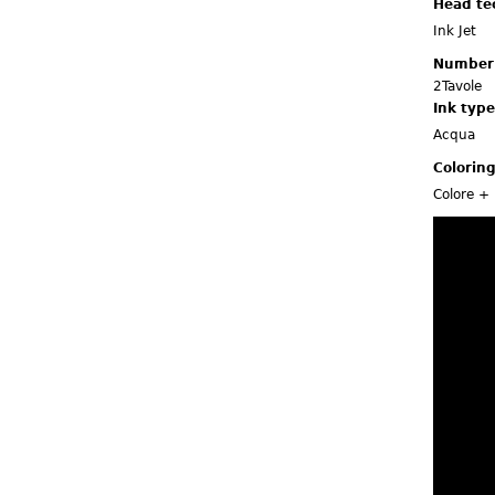
Head te
Ink Jet
Number 
2Tavole
Ink typ
Acqua
Colorin
Colore +