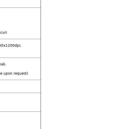
scuri
00x1200dpi,
ali.
le upon request)