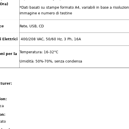
/Ora)
*Dati basati su stampe formato A4, variabili in base a risoluzio
immagine e numero di testine
ce
Rete, USB, CD
Elettrici
400/208 VAC, 50/60 Hz, 3 Ph, 16A
Temperatura: 16-32°C
ni per la
Umidità: 50%-70%, senza condensa
turer:
ion:
ca
ion:
rato