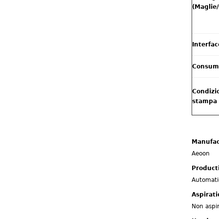
(Maglie
Interfac
Consumi 
Condizio
stampa
Manufac
Aeoon
Product
Automati
Aspirat
Non aspi