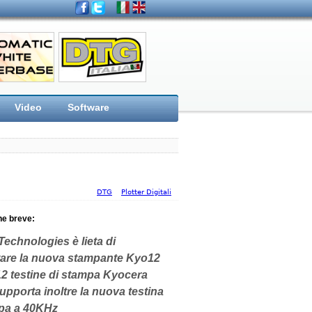
Video
Software
DTG
Plotter Digitali
ne breve:
echnologies è lieta di
are la nuova stampante Kyo12
12 testine di stampa Kyocera
pporta inoltre la nuova testina
mpa a 40KHz