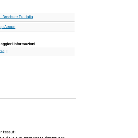
- Brochure Prodotto
go Aeoon
aggiori informazioni
aci!!
r tessuti