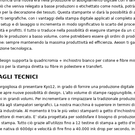
uncia una nuova era nella produzione di abbigliamento digitale con il lan
Ciò che veniva relegato a basse produzioni o etichettato come novità, potr
e per la decorazione dei tessuti. Questa stampante vi darà la possibilità di 
ti serigrafiche, con i vantaggi della stampa digitale applicati al complet
setup e di lavaggio si incrementa in modo significativo lo scarto del proce
ità e profitti. Il tutto si traduce nella possibilità di eseguire stampe da un
o le produzioni a basso volume, come potrebbero essere gli ordini di produ
e: sempre mantenendo la massima produttività ed efficienza. Aeoon ti gar
azione tecnologica.
design supporta la quadricromia + inchiostro bianco per cotone e fibre mis
co per la stampa diretta su fibre in poliestere e transfert.
AGLI TECNICI
rgogliosa di presentare Kyo12, in grado di fornire una produzione digitale 
ne apre nuove possibilità di design. L'alto volume di stampe raggiungibile, r
i in grandi volumi. Per incrementare o rimpiazzare la tradizionale produz
tà agli stampatori serigrafici. La nostra macchina è superiore in termini d
ità industriale. Al momento è tra le più veloci stampanti a getto d'inchiostr
ettore di mercato. E' stata progettata per soddisfare il bisogno di produzion
i stampa. Tutto ciò grazie all'utilizzo fino a 12 testine di stampa a getto d
ne nativa di 600dpi e velocità di fire fino a 40.000 ink drop per secondo, in 