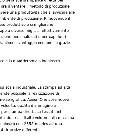
cio della sua stampante diretta per
à ora diventare il metodo di produzione
avere una produttività che si avvicina alle
o ambiente di produzione. Rimuovendo il
sso produttivo e si migliorano
 capo a diverse migliaia, effettivamente
zione personalizzati o per capi fuori
antisce il vantaggio economico grazie
te e la quadricromia a inchiostro
su scala industriale. La stampa ad alta
ende possibile la realizzazione di
ione serigrafica, Aeoon One apre nuove
i velocità, qualità d'immagine e
o per stampa diretta su tessuti nel
i industriali di alto volume, alla massima
'inchiostro con 2558 nozzles ad una
4 drop size differenti.