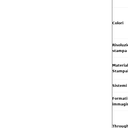
Colori
Risoluzi
stampa
Material
Stampab
Sistemi 
Formati
immagi
Throug