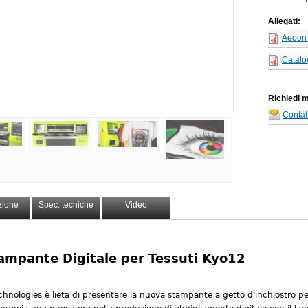
Allegati:
Aeoon 
Catalo
Richiedi m
Contatt
zione
Spec. tecniche
Video
ampante Digitale per Tessuti Kyo12
hnologies è lieta di presentare la nuova stampante a getto d'inchiostro pe