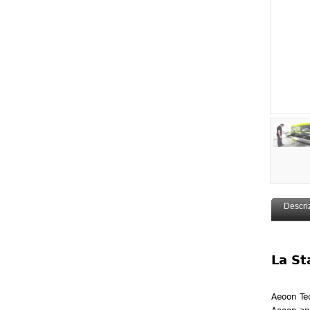
Descri
La St
Aeoon Tec