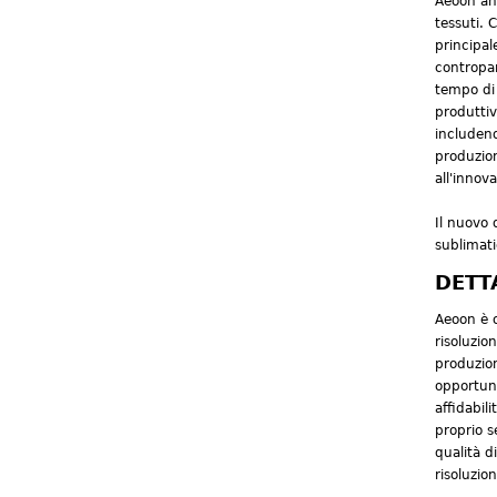
Aeoon ann
tessuti. 
principal
contropar
tempo di 
produttiv
includend
produzion
all'innov
Il nuovo 
sublimati
DETT
Aeoon è o
risoluzio
produzion
opportuni
affidabil
proprio s
qualità d
risoluzio