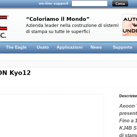
on-line support
“Coloriamo il Mondo”
Azienda leader nella costruzione di sistemi
di stampa su tutte le superfici
The Eagle
Usato
Applicazioni
News
Supporto
ON Kyo12
Descrizio
Aeoon T
present
Fino a 
KJ4B Su
di sta