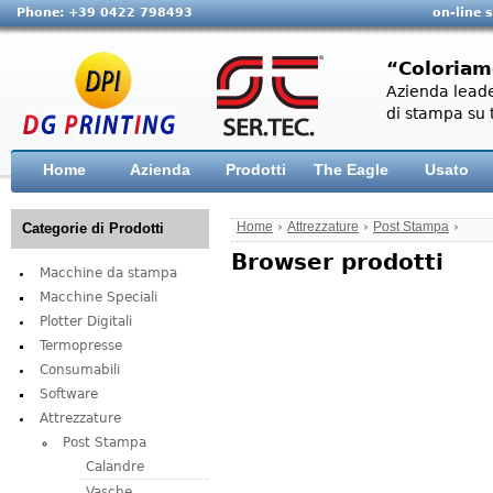
Phone: +39 0422 798493
on-line 
“Coloriam
Azienda leade
di stampa su t
Home
Azienda
Prodotti
The Eagle
Usato
Home
›
Attrezzature
›
Post Stampa
›
Categorie di Prodotti
Browser prodotti
Macchine da stampa
Macchine Speciali
Plotter Digitali
Termopresse
Consumabili
Software
Attrezzature
Post Stampa
Calandre
Vasche