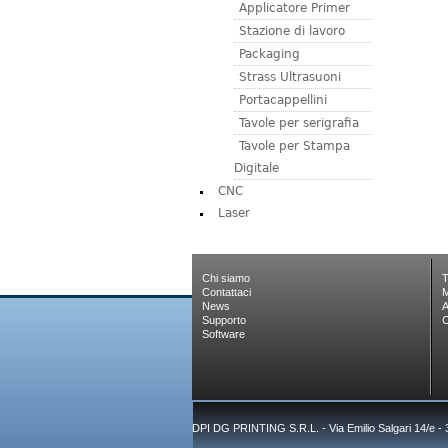
Applicatore Primer
Stazione di lavoro
Packaging
Strass Ultrasuoni
Portacappellini
Tavole per serigrafia
Tavole per Stampa
Digitale
CNC
Laser
Chi siamo
T
Contattaci
M
News
A
Supporto
C
Software
DPI DG PRINTING S.R.L. - Via Emilio Salgari 14/e -