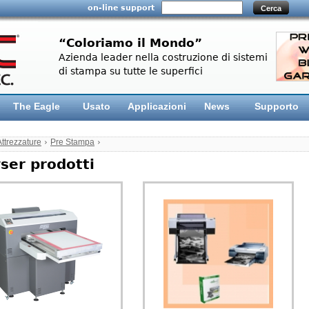
on-line support
“Coloriamo il Mondo”
Azienda leader nella costruzione di sistemi
di stampa su tutte le superfici
The Eagle
Usato
Applicazioni
News
Supporto
Attrezzature
›
Pre Stampa
›
ser prodotti