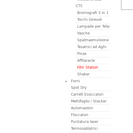
CTS
Bromografi 3 in 1
Torchi Girevoli
Lampade per Telai
Vasche
Spalmaemulsione
Tesatrici ad Aghi
Pinze
Affilaracle
Film Station
Shaker
Forni
Spot Dry
Carrelli Essiccatori
Mettifoglio / Stacker
Automazioni
Floccatori
Puntatura laser
Termosaldatrici