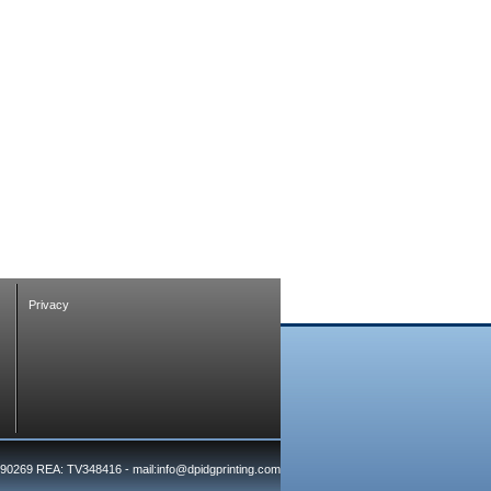
Privacy
7390269 REA: TV348416 - mail:info@dpidgprinting.com