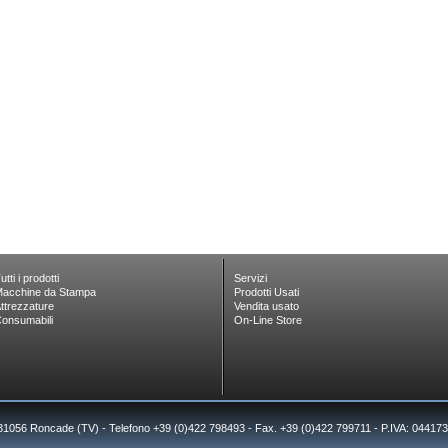
utti i prodotti
Servizi
acchine da Stampa
Prodotti Usati
ttrezzature
Vendita usato
onsumabili
On-Line Store
 31056 Roncade (TV) - Telefono +39 (0)422 798493 - Fax. +39 (0)422 799711 - P.IVA: 0441