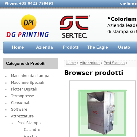
Phone: +39 0422 798493
on-line 
“Coloriam
Azienda leade
di stampa su t
Home
Azienda
Prodotti
The Eagle
Usato
Home
›
Attrezzature
›
Post Stampa
›
Categorie di Prodotti
Browser prodotti
Macchine da stampa
Macchine Speciali
Plotter Digitali
Termopresse
Consumabili
Software
Attrezzature
Post Stampa
Calandre
Vasche