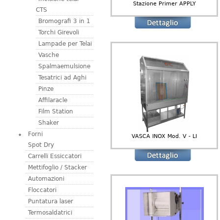
Stazione Primer APPLY
CTS
Bromografi 3 in 1
Torchi Girevoli
Lampade per Telai
Vasche
Spalmaemulsione
Tesatrici ad Aghi
Pinze
Affilaracle
Film Station
Shaker
Forni
VASCA INOX Mod. V - LI
Spot Dry
Carrelli Essiccatori
Mettifoglio / Stacker
Automazioni
Floccatori
Puntatura laser
Termosaldatrici