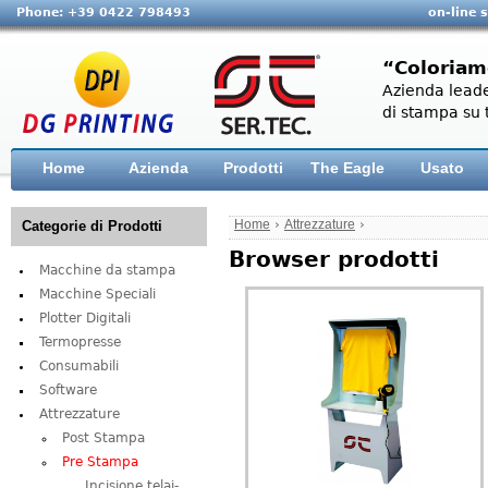
Phone: +39 0422 798493
on-line 
“Coloriam
Azienda leade
di stampa su t
Home
Azienda
Prodotti
The Eagle
Usato
Home
›
Attrezzature
›
Categorie di Prodotti
Browser prodotti
Macchine da stampa
Macchine Speciali
Plotter Digitali
Termopresse
Consumabili
Software
Attrezzature
Post Stampa
Pre Stampa
Incisione telai-