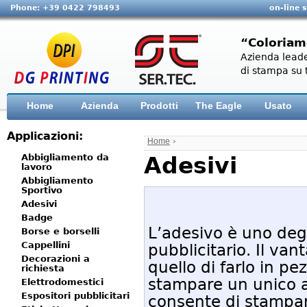
Phone: +39 0422 798493
on-line 
“Coloriam
Azienda leade
di stampa su t
Home
Azienda
Prodotti
The Eagle
Usato
Applicazioni:
Home
›
Abbigliamento da
Adesivi
lavoro
Abbigliamento
Sportivo
Adesivi
Badge
L’adesivo è uno degl
Borse e borselli
Cappellini
pubblicitario. Il va
Decorazioni a
quello di farlo in p
richiesta
stampare un unico ad
Elettrodomestici
Espositori pubblicitari
consente di stampare