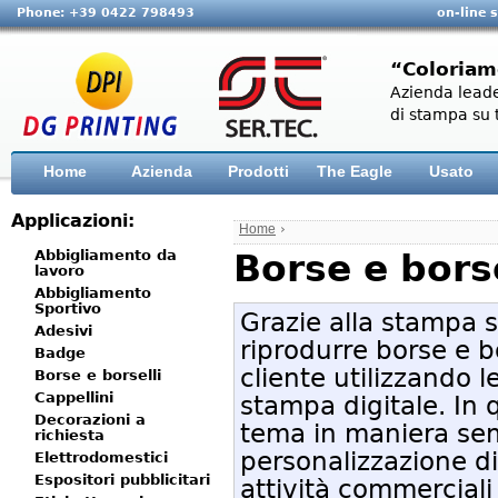
Phone: +39 0422 798493
on-line 
“Coloriam
Azienda leade
di stampa su t
Home
Azienda
Prodotti
The Eagle
Usato
Applicazioni:
Home
›
Abbigliamento da
Borse e borse
lavoro
Abbigliamento
Sportivo
Grazie alla stampa 
Adesivi
riprodurre borse e bo
Badge
cliente utilizzando l
Borse e borselli
Cappellini
stampa digitale. In
Decorazioni a
tema in maniera sem
richiesta
personalizzazione di
Elettrodomestici
Espositori pubblicitari
attività commerciali 