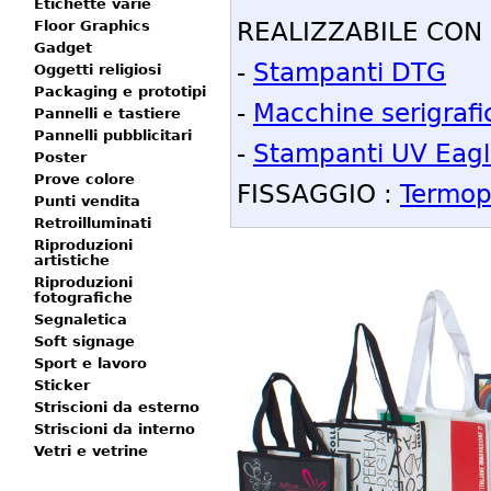
Etichette varie
REALIZZABILE CON
Floor Graphics
Gadget
-
Stampanti DTG
Oggetti religiosi
Packaging e prototipi
-
Macchine serigrafi
Pannelli e tastiere
Pannelli pubblicitari
-
Stampanti UV Eag
Poster
Prove colore
FISSAGGIO :
Termop
Punti vendita
Retroilluminati
Riproduzioni
artistiche
Riproduzioni
fotografiche
Segnaletica
Soft signage
Sport e lavoro
Sticker
Striscioni da esterno
Striscioni da interno
Vetri e vetrine